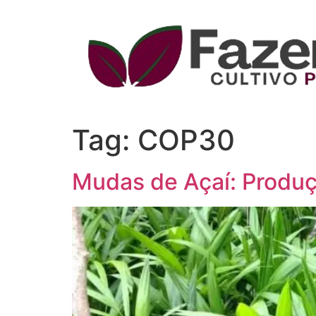
Tag:
COP30
Mudas de Açaí: Produç